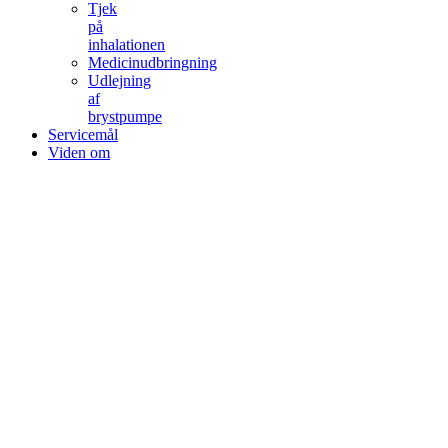
Tjek
på
inhalationen
Medicinudbringning
Udlejning
af
brystpumpe
Servicemål
Viden om