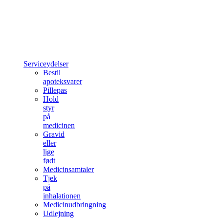
Serviceydelser
Bestil
apoteksvarer
Pillepas
Hold
styr
på
medicinen
Gravid
eller
lige
født
Medicinsamtaler
Tjek
på
inhalationen
Medicinudbringning
Udlejning