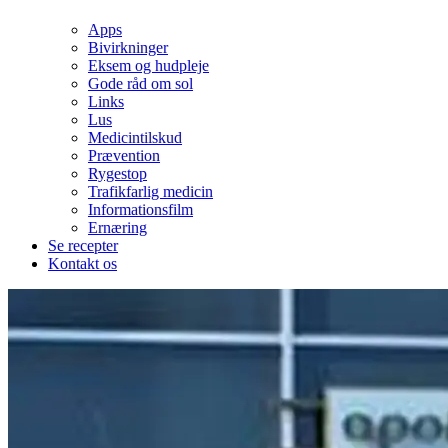
Apps
Bivirkninger
Eksem og hudpleje
Gode råd om sol
Links
Lus
Medicintilskud
Prævention
Rygestop
Trafikfarlig medicin
Informationsfilm
Ernæring
Se recepter
Kontakt os