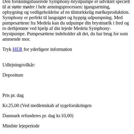
Den forskningsbaserede Symphony-brystpumpe er udviklet specielt
til at støtte mødre i hele amningsprocessen: igangsætning,
opbygning og vedligeholdelse af en tilstrækkelig mælkeproduktion.
Symphony er perfekt til langsigtet og hyppig udpumpning. Med
pumpesættene fra Medela kan du udpumpe din brystmælk i fred og
ro derhjemme ved hjælp af din lejede Medela Symphony-
brystpumpe. Pumpesættene indeholder alt det, du har brug for som
ammende mor.
Tryk
HER
for yderligere information
Udlejningsvilkår:
Depositum
Pris pr. dag
Kr.25,00 (Ved medlemskab af sygeforsikringen
Danmark refunderes pr. dag kr.10,00)
Mindste lejeperiode