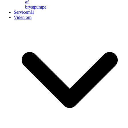
af
brystpumpe
Servicemål
Viden om