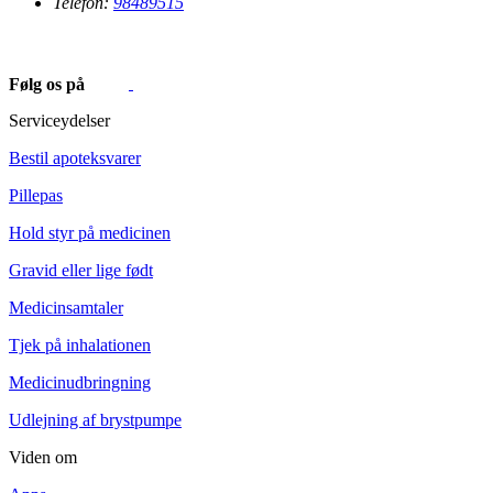
Telefon:
98489515
Følg os på
Serviceydelser
Bestil apoteksvarer
Pillepas
Hold styr på medicinen
Gravid eller lige født
Medicinsamtaler
Tjek på inhalationen
Medicinudbringning
Udlejning af brystpumpe
Viden om