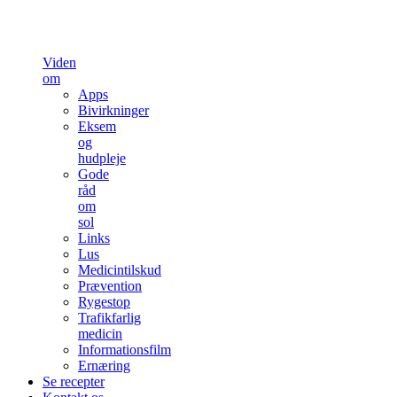
Viden
om
Apps
Bivirkninger
Eksem
og
hudpleje
Gode
råd
om
sol
Links
Lus
Medicintilskud
Prævention
Rygestop
Trafikfarlig
medicin
Informationsfilm
Ernæring
Se recepter