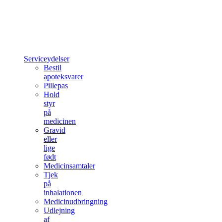
Serviceydelser
Bestil
apoteksvarer
Pillepas
Hold
styr
på
medicinen
Gravid
eller
lige
født
Medicinsamtaler
Tjek
på
inhalationen
Medicinudbringning
Udlejning
af