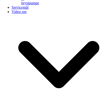
brystpumpe
Servicemål
Viden om