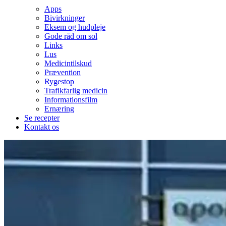
Apps
Bivirkninger
Eksem og hudpleje
Gode råd om sol
Links
Lus
Medicintilskud
Prævention
Rygestop
Trafikfarlig medicin
Informationsfilm
Ernæring
Se recepter
Kontakt os