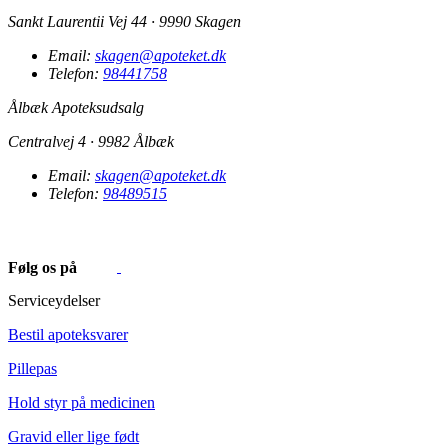
Sankt Laurentii Vej 44 · 9990 Skagen
Email:
skagen@apoteket.dk
Telefon:
98441758
Ålbæk Apoteksudsalg
Centralvej 4 · 9982 Ålbæk
Email:
skagen@apoteket.dk
Telefon:
98489515
Følg os på
Serviceydelser
Bestil apoteksvarer
Pillepas
Hold styr på medicinen
Gravid eller lige født